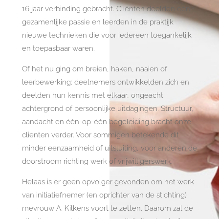
16 jaar verbinding gebracht. Cliënten deelden een
gezamenlijke passie en leerden in de praktijk
nieuwe technieken die voor iedereen toegankelijk
en toepasbaar waren.
Of het nu ging om breien, haken, naaien of
leerbewerking: deelnemers ontwikkelden zich en
deelden hun kennis met elkaar, ongeacht
achtergrond of persoonlijke uitdagingen. Structuur,
aandacht en één-op-één begeleiding bracht onze
cliënten verder. Voor sommigen betekende dit
minder eenzaamheid of uitsluiting, voor anderen de
doorstroom richting werk of vrijwilligerswerk.
Helaas is er geen opvolger gevonden om het werk
van initiatiefnemer (en oprichter van de stichting)
mevrouw A. Kilkens voort te zetten. Daarom zal de