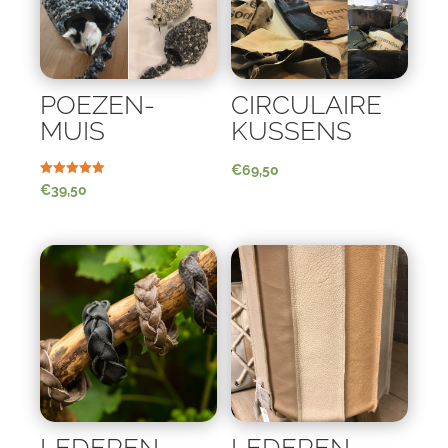
POEZEN-
CIRCULAIRE
MUIS
KUSSENS
€
69,50
Waardering
€
39,50
5.00
uit 5
LEDEREN
LEDEREN