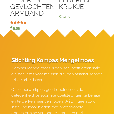
GEVLOCHTEN
KRUKJE
ARMBAND
€
59,50
Waardering
€
5,95
5.00
uit 5
Stichting Kompas Mengelmoes
Kompas Mengelmoes is een non-profit organisatie
die zich inzet voor mensen die, een afstand hebben
tot de arbeidsmarkt.
Onze leerwerkplek geeft deelnemers de
gelegenheid persoonlijke doelstellingen te behalen
en te werken naar vermogen. Wij zijn geen zorg
instelling maar bieden met professionele
ondersteuning van ondernemers en met