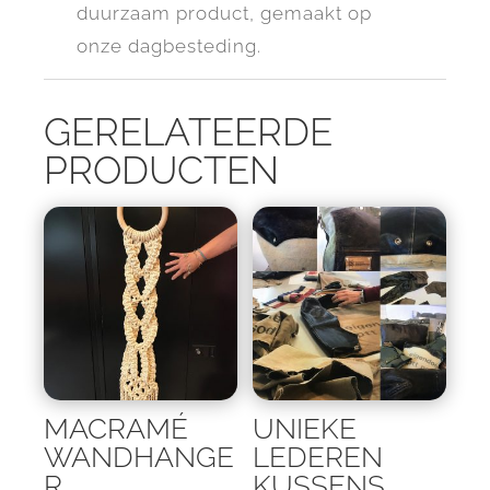
duurzaam product, gemaakt op
onze dagbesteding.
GERELATEERDE
PRODUCTEN
MACRAMÉ
UNIEKE
WANDHANGE
LEDEREN
R
KUSSENS