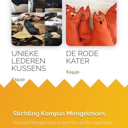
UNIEKE
DE RODE
LEDEREN
KATER
KUSSENS
€
29,50
€
59,50
Stichting Kompas Mengelmoes
Kompas Mengelmoes is een non-profit organisatie