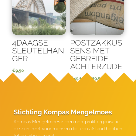
4DAAGSE
POSTZAKKUS
SLEUTELHAN
SENS MET
GER
GEBREIDE
ACHTERZIJDE
€
9,50
€
49,50
–
€
59,50
Stichting Kompas Mengelmoes
Kompas Mengelmoes is een non-profit organisatie
die zich inzet voor mensen die, een afstand hebben
tot de arbeidsmarkt.