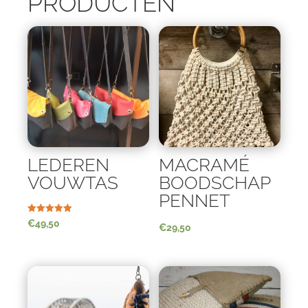
PRODUCTEN
LEDEREN
MACRAMÉ
VOUWTAS
BOODSCHAP
PENNET
Waardering
€
49,50
€
29,50
5.00
uit 5