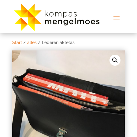
Start
/
alles
/ Lederen aktetas