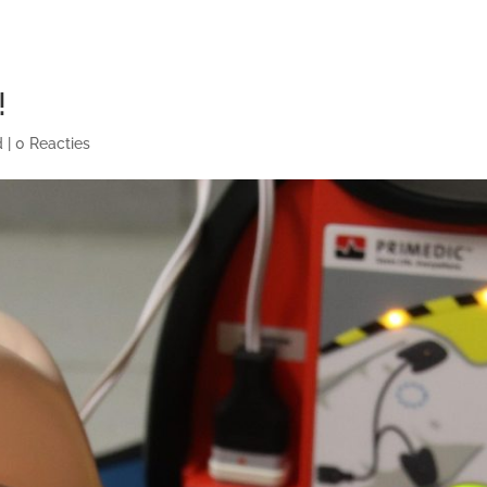
!
d
|
0 Reacties