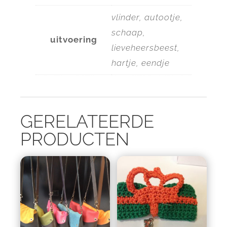
vlinder, autootje,
schaap,
uitvoering
lieveheersbeest,
hartje, eendje
GERELATEERDE
PRODUCTEN