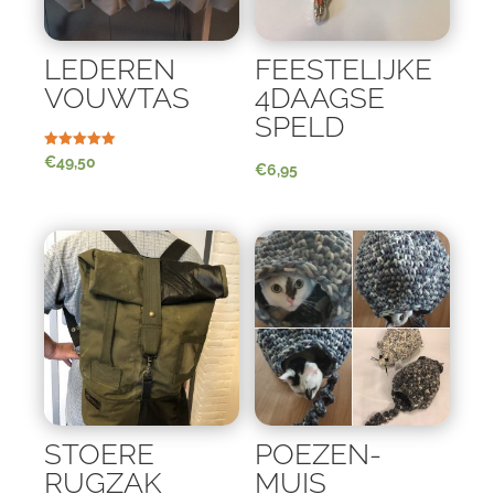
LEDEREN
FEESTELIJKE
VOUWTAS
4DAAGSE
SPELD
Waardering
€
49,50
€
6,95
5.00
uit 5
STOERE
POEZEN-
RUGZAK
MUIS